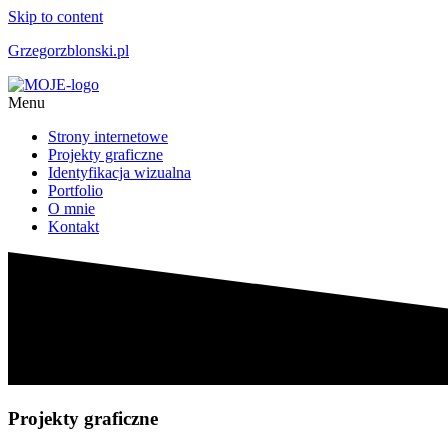
Skip to content
Grzegorzblonski.pl
Menu
Strony internetowe
Projekty graficzne
Identyfikacja wizualna
Portfolio
O mnie
Kontakt
Projekty graficzne